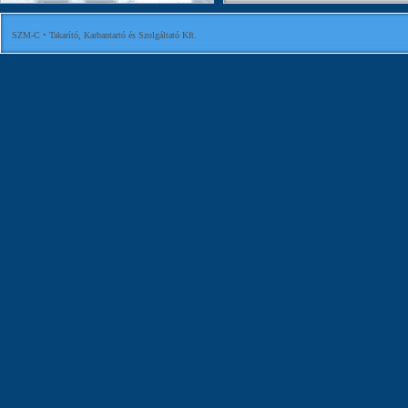
SZM-C • Takarító, Karbantartó és Szolgáltató Kft.