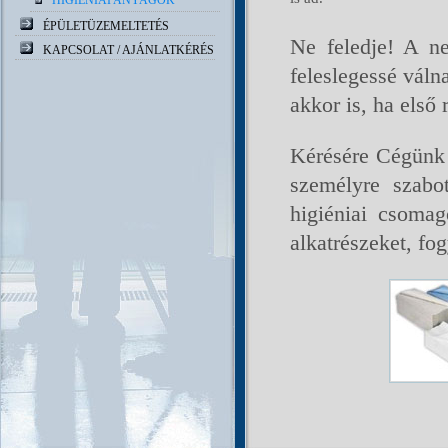
HIGIÉNIAI ANYAGOK
ÉPÜLETÜZEMELTETÉS
Ne feledje! A n
KAPCSOLAT / AJÁNLATKÉRÉS
feleslegessé váln
akkor is, ha első
Kérésére Cégünk 
személyre szabo
higiéniai csomago
alkatrészeket, fo