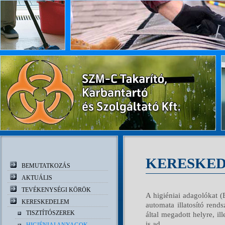
KERESKED
BEMUTATKOZÁS
AKTUÁLIS
TEVÉKENYSÉGI KÖRÖK
A higiéniai adagolókat (
KERESKEDELEM
automata illatosító rend
TISZTÍTÓSZEREK
által megadott helyre, i
is ad.