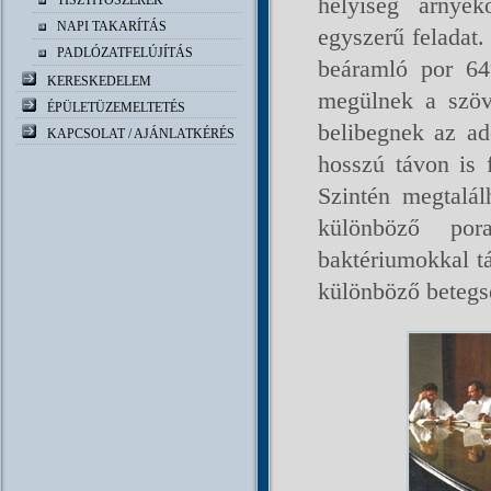
helyiség árnyék
TISZTÍTÓSZEREK
NAPI TAKARÍTÁS
egyszerű feladat.
PADLÓZATFELÚJÍTÁS
beáramló por 64
KERESKEDELEM
megülnek a szöv
ÉPÜLETÜZEMELTETÉS
belibegnek az ado
KAPCSOLAT / AJÁNLATKÉRÉS
hosszú távon is 
Szintén megtalál
különböző por
baktériumokkal t
különböző betegsé