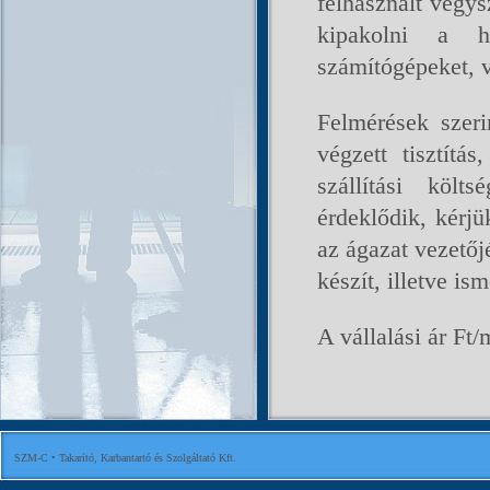
felhasznált vegys
kipakolni a he
számítógépeket, v
Felmérések szeri
végzett tisztítás
szállítási köl
érdeklődik, kérjü
az ágazat vezetőjé
készít, illetve is
A vállalási ár Ft/
SZM-C • Takarító, Karbantartó és Szolgáltató Kft.