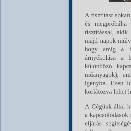
A tisztítást sokan
és megpróbálja
tisztítással, akik
majd napok múlva
hogy amíg a fü
árnyékolása a h
különböző kapcs
műanyagok), ame
igénybe. Ezen i
korlátozva lehet 
A Cégünk által ha
a kapcsolódások m
eljárás segítség